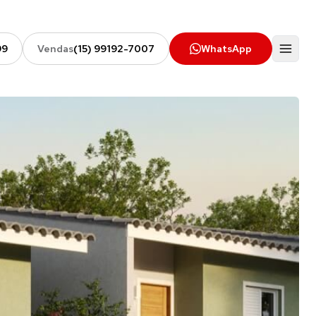
99
Vendas
(15) 99192-7007
WhatsApp
Menu