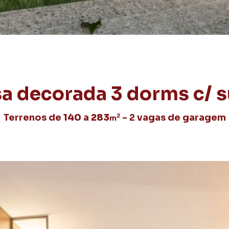
a decorada 3 dorms c/ s
Terrenos de
140
a
283
- 2 vagas de garagem
2
m