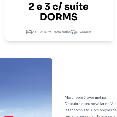
2 e 3 c/ suíte
DORMS
2 e 3 c/ suíte Dormitórios
2 Vaga(s)
Morar bem é viver melhor.
Descubra o seu novo lar no Vil
lazer completo. Com opções de c
perfeito para quem busca espaç